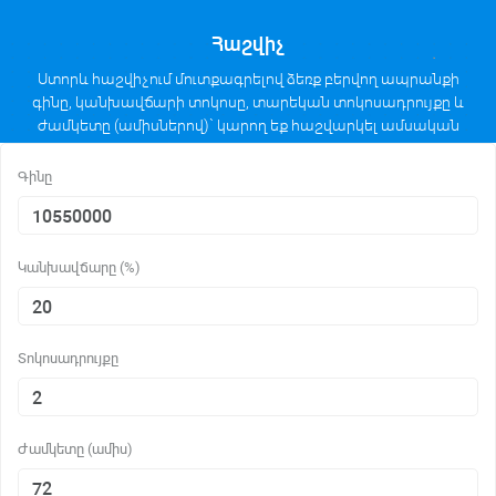
Հաշվիչ
Ստորև հաշվիչում մուտքագրելով ձեռք բերվող ապրանքի
գինը, կանխավճարի տոկոսը, տարեկան տոկոսադրույքը և
ժամկետը (ամիսներով)` կարող եք հաշվարկել ամսական
մարումների մեծությունը անուիտետային հաշվարկի
եղանակով։
Գինը
Կանխավճարը (%)
Տոկոսադրույքը
Ժամկետը (ամիս)