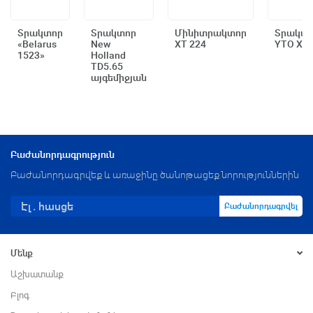
Տրակտոր
Տրակտոր
Մինիտրակտոր
Տրակտ
«Belarus
New
XT 224
YTO X8
Արագ դիտում
Արագ դիտում
Արագ դիտում
Արագ դի
1523»
Holland
TD5.65
այգեմիջյան
Բաժանորդագրություն
Բաժանորդագրվեք և առաջինը ծանոթացեք նորություններին
Բաժանորդագրվել
Մենք
Աշխատանք
Բլոգ