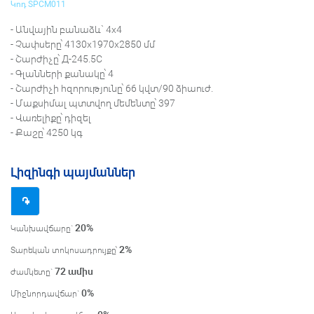
Կոդ SPCM011
- Անվային բանաձև` 4х4
- Չափսերը՝ 4130x1970x2850 մմ
- Շարժիչը՝ Д-245.5С
- Գլանների քանակը՝ 4
- Շարժիչի հզորությունը՝ 66 կվտ/90 ձիաուժ.
- Մաքսիմալ պտտվող մեմենտը՝ 397
- Վառելիքը՝ դիզել
- Քաշը՝ 4250 կգ
Լիզինգի պայմաններ
֌
20%
Կանխավճարը`
2
%
Տարեկան տոկոսադրույքը՝
72
ամիս
ժամկետը`
0
%
Միջնորդավճար`