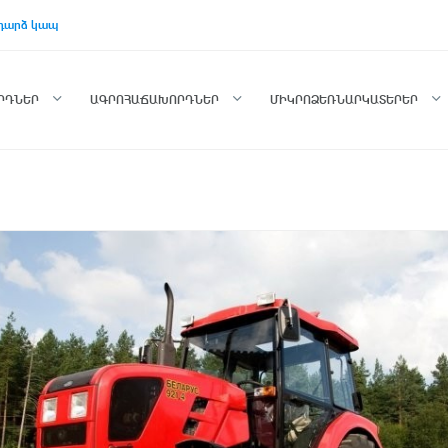
դարձ կապ
ՈՐԴՆԵՐ
ԱԳՐՈՀԱՃԱԽՈՐԴՆԵՐ
ՄԻԿՐՈՁԵՌՆԱՐԿԱՏԵՐԵՐ