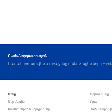
Բաժանորդագրություն
Բաժանորդագրվեք և առաջինը ծանոթացեք նորություն
Մենք
Աշխատանք
Մեր մասին
Բլոգ
Բաժնետերեր և ներդրողներ
Հաճախորդի ի