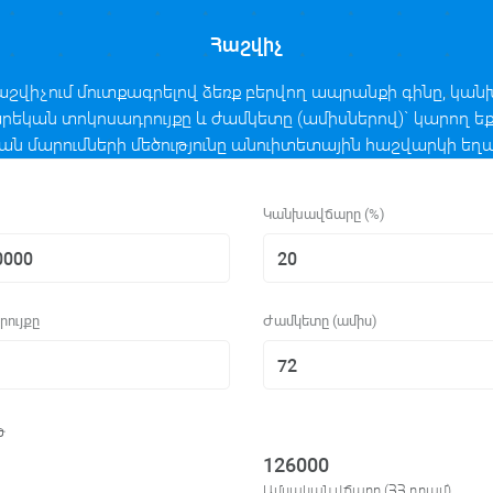
Հաշվիչ
աշվիչում մուտքագրելով ձեռք բերվող ապրանքի գինը, կա
րեկան տոկոսադրույքը և ժամկետը (ամիսներով)` կարող ե
ն մարումների մեծությունը անուիտետային հաշվարկի եղ
Կանխավճարը (%)
րույքը
Ժամկետը (ամիս)
թ
126000
Ամսական վճարը (ՀՀ դրամ)