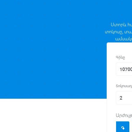
Ստորև հ
տոկոսը, տա
ամսակա
Գինը
Տոկոսադ
Արժույ
֌