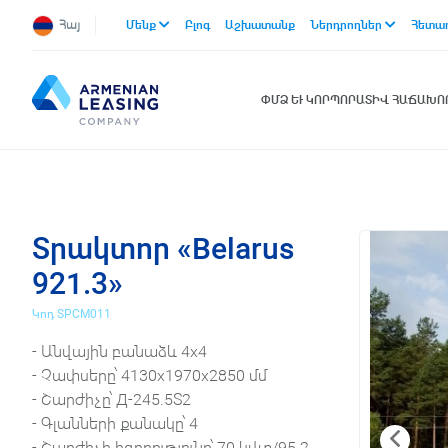
Հայ
Մենք
Բլոգ
Աշխատանք
Ներդրողներ
Հետա
ՓՄՁ ԵՒ ԿՈՐՊՈՐԱՏԻՎ ՀԱՃԱԽ
Տրակտոր «Belarus
921.3»
Կոդ SPCM011
- Անվային բանաձև 4х4
- Չափսերը՝ 4130x1970x2850 մմ
- Շարժիչը՝ Д-245.5S2
- Գլանների քանակը՝ 4
- Շարժիչի հզորությունը՝ 70 կվտ/95.2