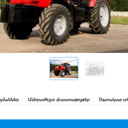
յմաններ
Անհրաժեշտ փաստաթղթեր
Օգտակար տե