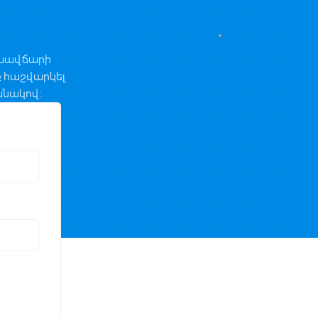
նխավճարի
ք հաշվարկել
անակով։