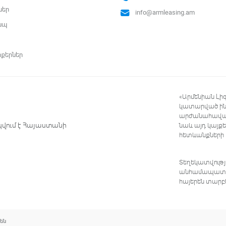
ներ
info@armleasing.am
ապ
ոքերներ
«Արմենիան Լի
կատարված ինտ
արժանահավատ
կվում է Հայաստանի
նաև այդ կայք
հետևանքների
Տեղեկատվությա
անհամապատասխ
հայերեն տարբ
 են