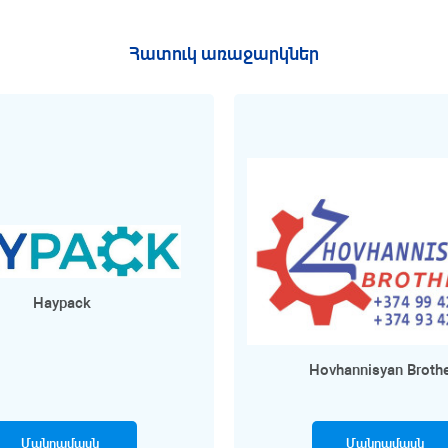
Հատուկ առաջարկներ
Haypack
Hovhannisyan Broth
Մանրամասն
Մանրամասն