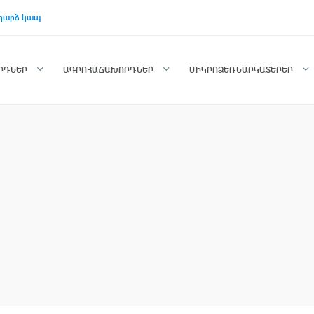
դարձ կապ
ՈՐԴՆԵՐ
ԱԳՐՈՀԱՃԱԽՈՐԴՆԵՐ
ՄԻԿՐՈՁԵՌՆԱՐԿԱՏԵՐԵՐ