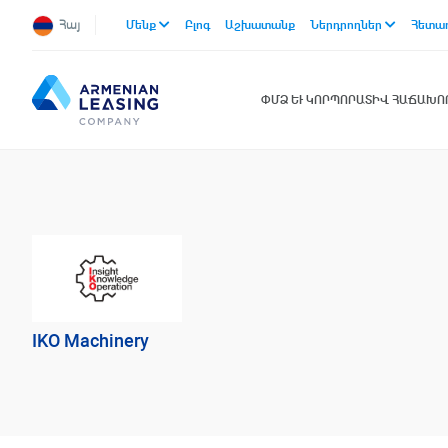
Հայ
Մենք
Բլոգ
Աշխատանք
Ներդրողներ
Հետա
ՓՄՁ ԵՒ ԿՈՐՊՈՐԱՏԻՎ ՀԱՃԱԽ
IKO Machinery