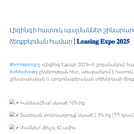
Լիզինգի հատուկ պայմաններ շինարա
ձեռքբերման համար
| 𝐋𝐞𝐚𝐬𝐢𝐧𝐠 𝐄𝐱𝐩𝐨 𝟐𝟎𝟐𝟓
#Armleasing
-ը «Լիզինգ Էքսպո 2025»-ի շրջանակում, 
IkoMachinery
ընկերության հետ, առաջարկում է հատուկ
շինարարական և արդյունաբերական տեխնիկայի ձեռք
Կանխավճար՝ սկսած 10%-ից
Տարեկան տոկոսադրույք՝ սկսած 2.5%-ից (ՀՀ դրամ
Ժամկետ՝ մինչև 42 ամիս