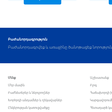
Բաժանորդագրություն
Բաժանորդագրվեք և առաջինը ծանոթացեք նորություն
Մենք
Աշխատանք
Մեր մասին
Բլոգ
Բաժնետերեր և ներդրողներ
Հաճախորդի ի
Խորհրդի անդամներ և ղեկավարներ
Կարգավորում
Ընկերության կառուցվածքը
Հետադարձ կ