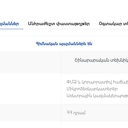
յմաններ
Անհրաժեշտ փաստաթղթեր
Օգտակար տե
Հիմնական պայմաններն են
Շինարարական տեխնի
ՓՄՁ և կորպորատիվ հաճա
Միկրոձեռնարկատերեր
Առևտրային կազմակերպությո
ՀՀ դրամ