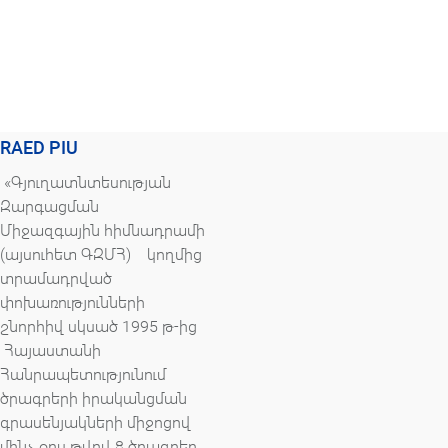
RAED PIU
«Գյուղատնտեսության
Զարգացման
Միջազգային հիմնադրամի
(այսուհետ ԳԶՄՀ) կողմից
տրամադրված
փոխառությունների
շնորհիվ սկսած 1995 թ-ից
Հայաստանի
Հանրապետությունում
ծրագրերի իրականցման
գրասենյակների միջոցով
մինչ օրս թվով 8 ծրագրեր