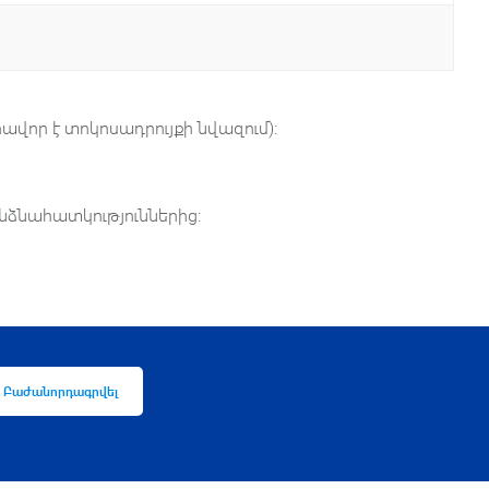
ավոր է տոկոսադրույքի նվազում)։
անձնահատկություններից։
Բաժանորդագրվել