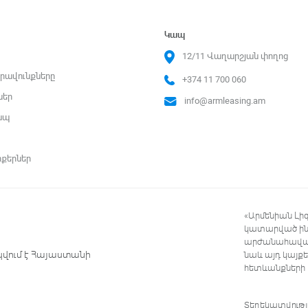
Կապ
12/11 Վաղարշյան փողոց
րավունքները
+374 11 700 060
ներ
info@armleasing.am
ապ
ոքերներ
«Արմենիան Լի
կատարված ինտ
արժանահավատ
կվում է Հայաստանի
նաև այդ կայք
հետևանքների
Տեղեկատվությա