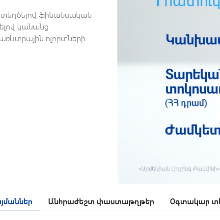
 ստեղծելով ֆինանսական
սելով կանանց
 առևտրային ոլորտների
յմաններ
Անհրաժեշտ փաստաթղթեր
Օգտակար տե