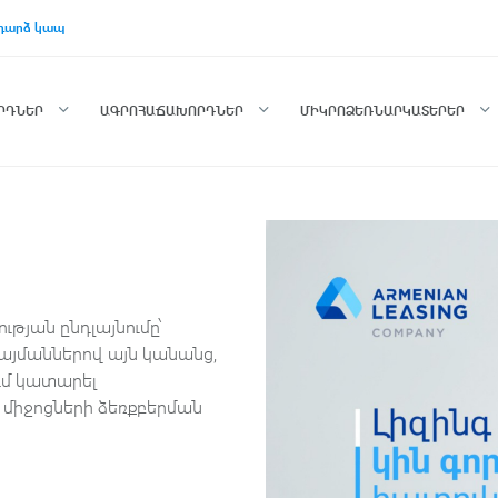
դարձ կապ
ՈՐԴՆԵՐ
ԱԳՐՈՀԱՃԱԽՈՐԴՆԵՐ
ՄԻԿՐՈՁԵՌՆԱՐԿԱՏԵՐԵՐ
ւթյան ընդլայնումը՝
այմաններով այն կանանց,
ում կատարել
միջոցների ձեռքբերման