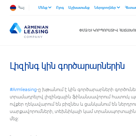
Հայ
Մենք
Բլոգ
Աշխատանք
Ներդրողներ
Հետա
ՓՄՁ ԵՒ ԿՈՐՊՈՐԱՏԻՎ ՀԱՃԱԽ
Լիզինգ կին գործարարներին
#Armleasing
-ը խթանում է կին գործարարների գործունեո
տրամադրելով լիզինգային ֆինանսավորում հատուկ պ
ովքեր ղեկավարում են բիզնես և ցանկանում են ներդր
սարքավորումների, տեխնիկայի կամ տրանսպորտային 
մեջ։