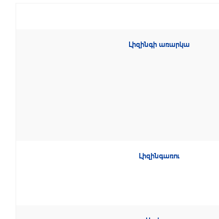
Լիզինգի առարկա
Լիզինգառու