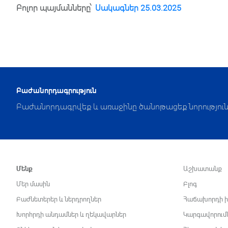
Բոլոր պայմանները՝
Սակագներ 25.03.2025
Բաժանորդագրություն
Բաժանորդագրվեք և առաջինը ծանոթացեք նորություն
Մենք
Աշխատանք
Մեր մասին
Բլոգ
Բաժնետերեր և ներդրողներ
Հաճախորդի ի
Խորհրդի անդամներ և ղեկավարներ
Կարգավորում