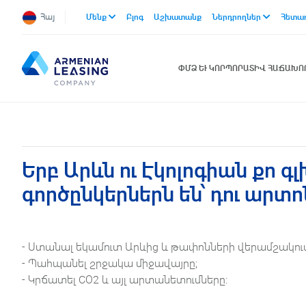
Հայ
Մենք
Բլոգ
Աշխատանք
Ներդրողներ
Հետա
ՓՄՁ ԵՒ ԿՈՐՊՈՐԱՏԻՎ ՀԱՃԱԽ
Երբ Արևն ու Էկոլոգիան քո գ
գործընկերներն են՝ դու արտ
- Ստանալ եկամուտ Արևից և թափոնների վերամշակում
- Պահպանել շրջակա միջավայրը;
- Կրճատել CO2 և այլ արտանետումները: