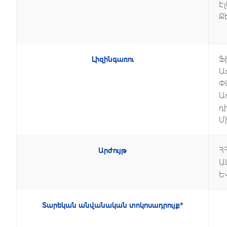
Է
Ջ
Ֆ
Լիզինգառու
Ա
Փ
Ա
դ
Մ
Հ
Արժույթ
Ա
Ե
•
Տարեկան անվանական տոկոսադրույք*
•