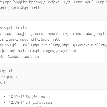
լեկտրոմոբիլներ, հիբրիդ շարժիչով աշխատող տրանսպ
երմոցներ և Ջերմատներ
իզիկական անձ,
գրոպարենային ոլորտում գործունեություն իրականացնող
ՄՁ և կորպորատիվ հաճախորդներ,
ռևտրային կազմակերպություններ, ներկայացուցչությունն
իվանագիտական ներկայացուցչություններ,
իկրոձեռնարկատերեր
Հ դրամ
ՄՆ դոլար
ՎՐՈ
 10․1%-18.5% (ՀՀ դրամ)
 12․5%-14.5% (ԱՄՆ դոլար)