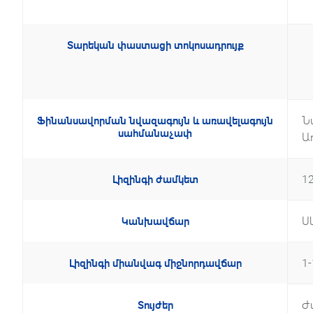
•
•
Տարեկան փաստացի տոկոսադրույք
•
•
Ն
Ֆինանսավորման նվազագույն և առավելագույն
սահմանաչափ
Ա
1
Լիզինգի ժամկետ
Ս
Կանխավճար
1-
Լիզինգի միանվագ միջնորդավճար
Ժ
Տույժեր