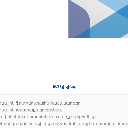
ECO լիզինգ
րևային ֆոտովոլտային համակարգե
րևային ջրատաքացուցիչներ,
ափոնների վերամշակման սարքավորումներ
րկրորդական հումքի վերամշակման և այլ նմանատիպ մաս