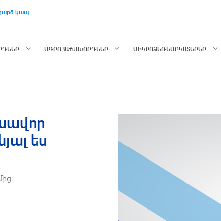
դարձ կապ
ՈՐԴՆԵՐ
ԱԳՐՈՀԱՃԱԽՈՐԴՆԵՐ
ՄԻԿՐՈՁԵՌՆԱՐԿԱՏԵՐԵՐ
լխավոր
ոնյալ ես
ից;