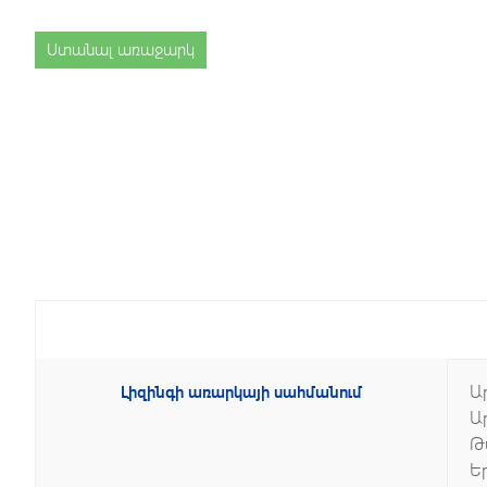
Ստանալ առաջարկ
Ա
Լիզինգի առարկայի սահմանում
Ա
Թ
Ե