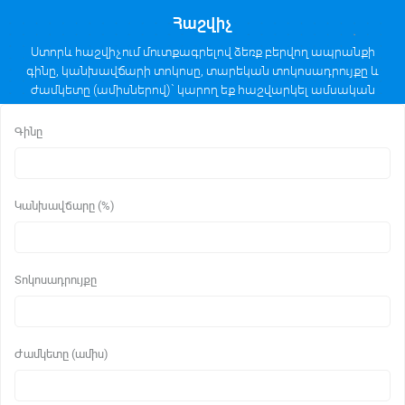
Հաշվիչ
Ստորև հաշվիչում մուտքագրելով ձեռք բերվող ապրանքի
գինը, կանխավճարի տոկոսը, տարեկան տոկոսադրույքը և
ժամկետը (ամիսներով)` կարող եք հաշվարկել ամսական
մարումների մեծությունը անուիտետային հաշվարկի
եղանակով։
Գինը
Կանխավճարը (%)
Տոկոսադրույքը
Ժամկետը (ամիս)