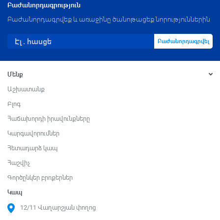
Բաժանորդագրություն
Բաժանորդագրվեք և առաջինը ծանոթացեք նորություններին
Բաժանորդագրվել
Մենք
Աշխատանք
Բլոգ
Հաճախորդի իրավունքները
Կարգավորումներ
Հետադարձ կապ
Հաշվիչ
Գործընկեր բրոքերներ
Կապ
12/11 Վաղարշյան փողոց