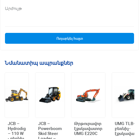
Արժույթ
Ուղարկել հայտ
Նմանատիպ ապրանքներ
JCB –
JCB –
Թրթուրավոր
UMG TLB-9
Hydrodig
Powerboom
էքսկավատոր
բեռնիչ-
Արագ դիտում
Արագ դիտում
Արագ դիտում
Արագ դիտու
– 110 W
Skid Steer
UMG E220C
էքսկավատ
- բեռնիչ
Loader –