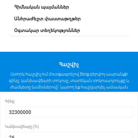
Հիմնական պայմաններ
Անհրաժեշտ փաստաթղթեր
Օգտակար տեղեկություններ
Հաշվիչ
Ստորև հաշվիչում մուտքագրելով ձեռք բերվող ապրանքի
գինը, կանխավճարի տոկոսը, տարեկան տոկոսադրույքը և
ժամկետը (ամիսներով)` կարող եք հաշվարկել ամսական
մարումների մեծությունը անուիտետային հաշվարկի
եղանակով։
Գինը
Կանխավճարը (%)