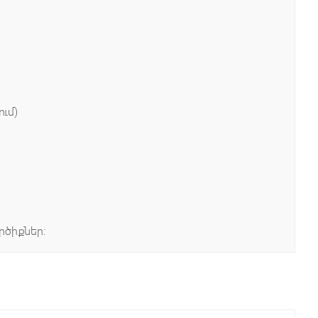
ւմ)
ծիքներ: