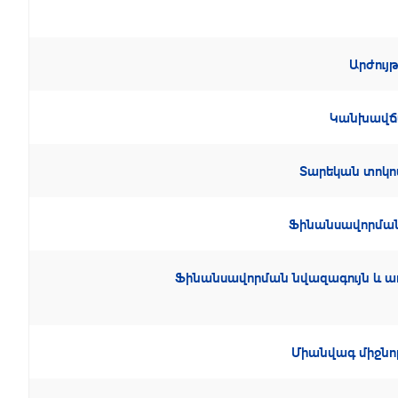
Արժույ
Կանխավ
Տարեկան տոկոս
Ֆինանսավորմա
Ֆինանսավորման նվազագույն և ա
Միանվագ միջն