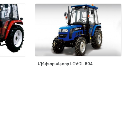
Արագ դիտում
Մինիտրակտոր LOVOL 504