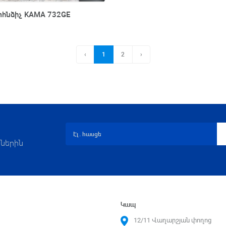
Արագ դիտում
հնձիչ KAMA 732GE
‹
1
2
›
ներին
Կապ
12/11 Վաղարշյան փողոց