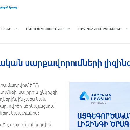
դարձ կապ
ՈՐԴՆԵՐ
ԱԳՐՈՀԱՃԱԽՈՐԴՆԵՐ
ՄԻԿՐՈՁԵՌՆԱՐԿԱՏԵՐԵՐ
ական սարքավորումների լիզին
րամադրվում է ՀՀ
 տանձի, սալորի և ընկույզի
ղներին, ինչպես նաև
ր, ովքեր ներկայացնում
մնելու նպատակով:
ձի, սալորի, տնկույզի և