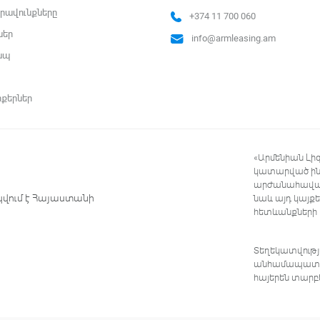
րավունքները
+374 11 700 060
ներ
info@armleasing.am
ապ
ոքերներ
«Արմենիան Լի
կատարված ինտ
արժանահավատ
կվում է Հայաստանի
նաև այդ կայք
հետևանքների
Տեղեկատվությա
անհամապատասխ
հայերեն տարբ