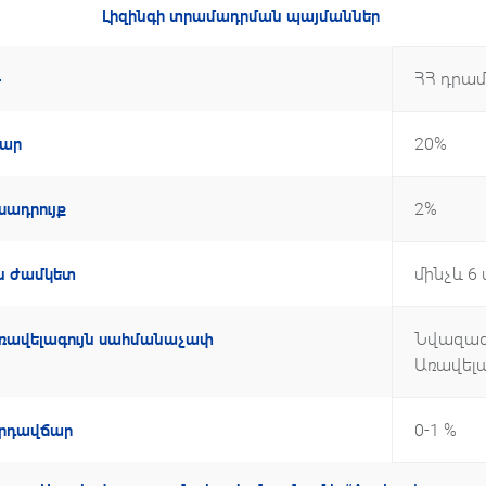
Լիզինգի տրամադրման պայմաններ
ՀՀ դրամ
թ
20%
ճար
2%
ադրույք
մինչև 6
ն ժամկետ
Նվազագո
ռավելագույն սահմանաչափ
Առավելագ
0-1 %
որդավճար