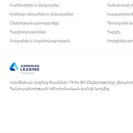
Բաժնետերեր և ներդրողներ
Հաճախորդի ի
Խորհրդի անդամներ և ղեկավարներ
Կարգավորում
Ընկերության կառուցվածքը
Հետադարձ կ
Հաշվետվություններ
Հաշվիչ
Սակագներ և Ապահովագրություն
Գործընկեր բր
«Արմենիան Լիզինգ Քամփնի» ՈՒՎԿ ՓԲ Ընկերությունը վերահս
Հանրապետության Կենտրոնական բանկի կողմից