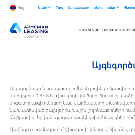
Հայ
Մենք
Բլոգ
Աշխատանք
Ներդրողներ
Հետա
ՓՄՁ ԵՒ ԿՈՐՊՈՐԱՏԻՎ ՀԱՃԱԽ
Այգեգործ
Այգեգործական սարքավորումների լիզինգի ծրագիրը տ
մարզերում 0.3 - 3 հա խաղողի, խնձորի, ծիրանի, դեղձի,
մրգատու այգի ունեցող կամ վարձակալող տնտեսվարո
նախատեսված է այն թիրախային լիզինգառուների համա
են ծրագիր` նշված պտղատեսակների տնկարկներ հի
Լիզինգը տրամադրվում է խաղողի, խնձորի, ծիրանի, դեղ