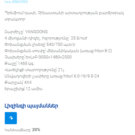
Կոդ ARAV004
Պրեմիում դասի, Չինաստանի արտադրության բարձրօրակ
տրակտոր
Շարժիչը` YANGDONG
4 մխոցանի դիզել, հզորությունը` 25 ձ/ուժ
Փոխանցման լիսեռը՝ 540/750 պտ/ր
Փոխանցման տուփը՝ մեխանիկական (առաջ/հետ 8-2)
Չափսերը՝ ԵxԼxԲ-3050×1480×2500
Քաշը՝ 1465 կգ.
Վառելիքի տարողությունը՝ 21լ.
Անվադովերի չափերը առաջ/հետ՝ 6.0-16/9.5-24
Քարշակ՝ 4Х4
Երաշխիք՝ 12 ամիս
Լիզինգի պայմաններ
֌
20%
Կանխավճարը`