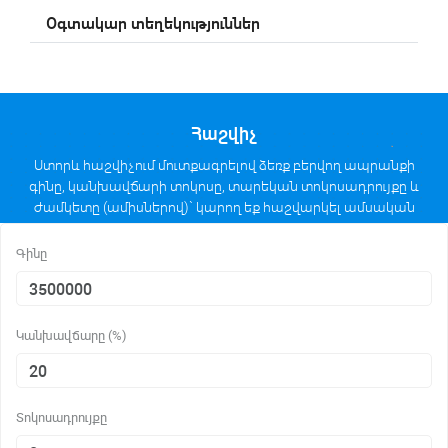
Օգտակար տեղեկություններ
Հաշվիչ
Ստորև հաշվիչում մուտքագրելով ձեռք բերվող ապրանքի
գինը, կանխավճարի տոկոսը, տարեկան տոկոսադրույքը և
ժամկետը (ամիսներով)` կարող եք հաշվարկել ամսական
մարումների մեծությունը անուիտետային հաշվարկի
եղանակով։
Գինը
Կանխավճարը (%)
Տոկոսադրույքը