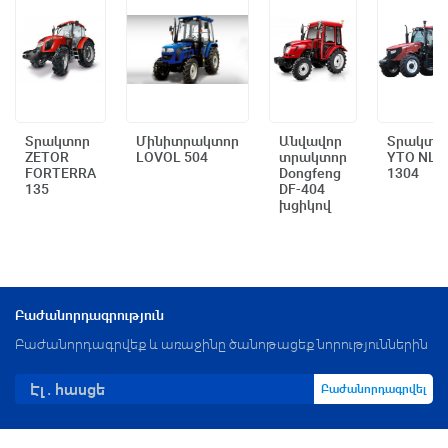
Տրակտոր
Մինիտրակտոր
Անվավոր
Տրակտո
ZETOR
LOVOL 504
տրակտոր
YTO NLX
Արագ դիտում
Արագ դիտում
Արագ դիտում
Արագ դիտ
FORTERRA
Dongfeng
1304
135
DF-404
խցիկով
Բաժանորդագրություն
Բաժանորդագրվեք և առաջինը ծանոթացեք նորություններին
Բաժանորդագրվել