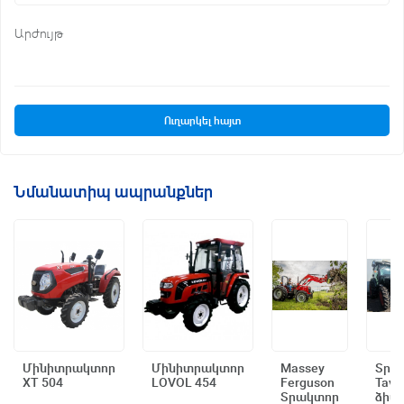
Արժույթ
Ուղարկել հայտ
Նմանատիպ ապրանքներ
Մինիտրակտոր
Մինիտրակտոր
Massey
Տրա
XT 504
LOVOL 454
Ferguson
Tavo
Արագ դիտում
Արագ դիտում
Արագ դիտում
Արագ
Տրակտոր
ձիա