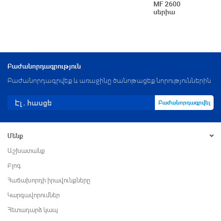
MF 2600
սերիա
Բաժանորդագրություն
Բաժանորդագրվեք և առաջինը ծանոթացեք նորություններին
Բաժանորդագրվել
Մենք
Աշխատանք
Բլոգ
Հաճախորդի իրավունքները
Կարգավորումներ
Հետադարձ կապ