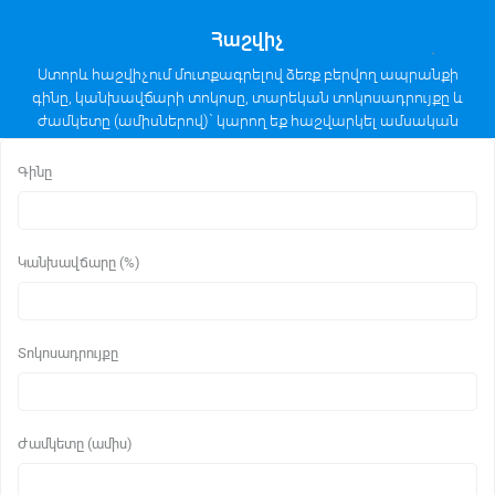
Հաշվիչ
Ստորև հաշվիչում մուտքագրելով ձեռք բերվող ապրանքի
գինը, կանխավճարի տոկոսը, տարեկան տոկոսադրույքը և
ժամկետը (ամիսներով)` կարող եք հաշվարկել ամսական
մարումների մեծությունը անուիտետային հաշվարկի
եղանակով։
Գինը
Կանխավճարը (%)
Տոկոսադրույքը
Ժամկետը (ամիս)