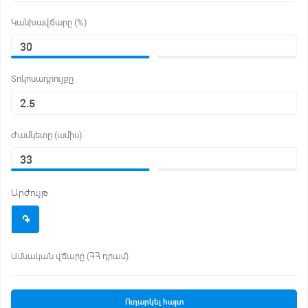
Կանխավճարը (%)
Տոկոսադրույքը
Ժամկետը (ամիս)
Արժույթ
֌
Ամսական վճարը (ՀՀ դրամ)
Ուղարկել հայտ