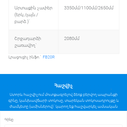
Արտաքին չափեր
3350մմ/1100մմ/2650մմ
(երկ./լայն./
բարձ.)`
Շրջադարձի
2080մմ
շառավիղ`
Լրացուցիչ ինֆո.`
FB20R
Հաշվիչ
Ստորև հաշվիչում մուտքագրելով ձեռք բերվող ապրանքի
գինը, կանխավճարի տոկոսը, տարեկան տոկոսադրույքը և
ժամկետը (ամիսներով)` կարող եք հաշվարկել ամսական
մարումների մեծությունը անուիտետային հաշվարկի
եղանակով։
Գինը