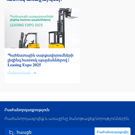
Պահեստային սարքավորումների
լիզինգ հատուկ պայմաններով |
𝐋𝐞𝐚𝐬𝐢𝐧𝐠 𝐄𝐱𝐩𝐨 𝟐𝟎𝟐𝟓
Մանրամասն
Բաժանորդագրություն
Բաժանորդագրվեք և առաջինը ծանոթացեք նորություններին
Բաժանորդագրվել