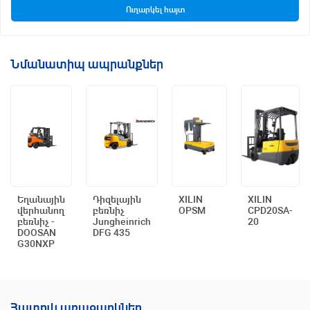
Ուղարկել հայտ
Նմանատիպ ապրանքներ
Եղանային
Դիզելային
XILIN
XILIN
վերհանող
բեռնիչ
OPSM
CPD20SA-
Արագ դիտում
Արագ դիտում
Արագ դիտում
Արագ դիտում
բեռնիչ -
Jungheinrich
20
DOOSAN
DFG 435
G30NXP
Հատուկ առաջարկներ