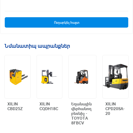
Ուղարկել հայտ
Նմանատիպ ապրանքներ
XILIN
XILIN
Եղանային
XILIN
CBD25Z
CQDH18C
վերհանող
CPD20SA-
Արագ դիտում
Արագ դիտում
Արագ դիտում
Արագ դիտում
բեռնիչ -
20
TOYOTA
8FBCV