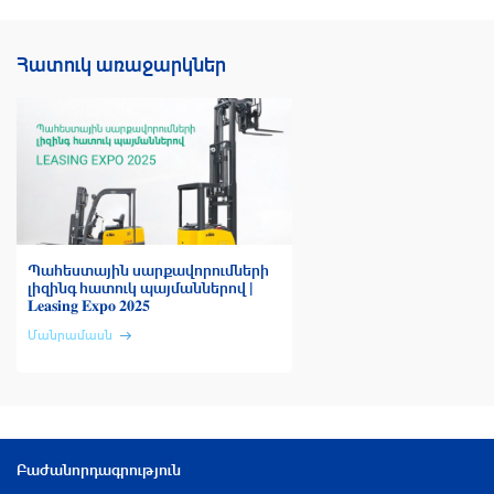
Հատուկ առաջարկներ
Պահեստային սարքավորումների
լիզինգ հատուկ պայմաններով |
𝐋𝐞𝐚𝐬𝐢𝐧𝐠 𝐄𝐱𝐩𝐨 𝟐𝟎𝟐𝟓
Մանրամասն
Բաժանորդագրություն