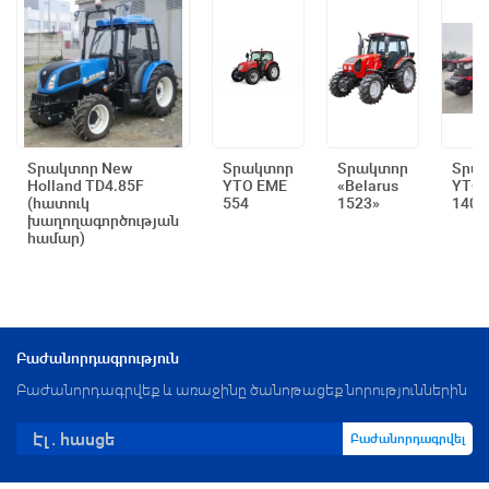
Տրակտոր New
Տրակտոր
Տրակտոր
Տրա
Holland TD4.85F
YTO EME
«Belarus
YTO 
Արագ դիտում
Արագ դիտում
Արագ դիտում
Արագ
(հատուկ
554
1523»
1404
խաղողագործության
համար)
Բաժանորդագրություն
Բաժանորդագրվեք և առաջինը ծանոթացեք նորություններին
Բաժանորդագրվել