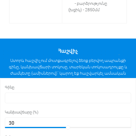
- բարձրությունը
(խցիկ) - 2850մմ
Հաշվիչ
Ստորև հաշվիչում մուտքագրելով ձեռք բերվող ապրանքի
գինը, կանխավճարի տոկոսը, տարեկան տոկոսադրույքը և
ժամկետը (ամիսներով)` կարող եք հաշվարկել ամսական
մարումների մեծությունը անուիտետային հաշվարկի
եղանակով։
Գինը
Կանխավճարը (%)