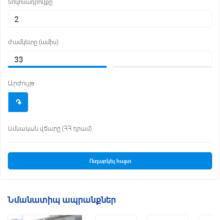
Տոկոսադրույքը
Ժամկետը (ամիս)
Արժույթ
֌
Ամսական վճարը (ՀՀ դրամ)
Ուղարկել հայտ
Նմանատիպ ապրանքներ