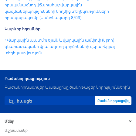
իրականացնող վճարահաշվարկային
կազմակերպությունների կողմից տեղեկությունների
հրապարակումը (Կանոնակարգ 8/03):
Կարևոր հղումներ
• Վարկային պատմության և վարկային ամփոփ (սքոր)
գնահատականի վրա ազդող գործոնների վերաբերյալ
տեղեկատվություն
Բաժանորդագրություն
Բաժանորդագրվեք և առաջինը ծանոթացեք նորություններին
Բաժանորդագրվել
Մենք
Աշխատանք