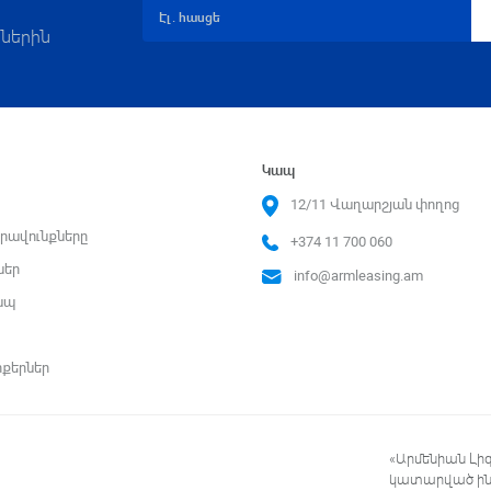
ներին
Կապ
12/11 Վաղարշյան փողոց
րավունքները
+374 11 700 060
ներ
info@armleasing.am
ապ
ոքերներ
«Արմենիան Լի
կատարված ինտ