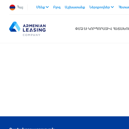
Հայ
Մենք
Բլոգ
Աշխատանք
Ներդրողներ
Հետա
ՓՄՁ ԵՒ ԿՈՐՊՈՐԱՏԻՎ ՀԱՃԱԽ