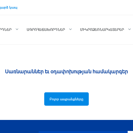
դարձ կապ
ՈՐԴՆԵՐ
ԱԳՐՈՀԱՃԱԽՈՐԴՆԵՐ
ՄԻԿՐՈՁԵՌՆԱՐԿԱՏԵՐԵՐ
Սառնարաններ եւ օդափոխության համակարգեր
Բոլոր ապրանքները